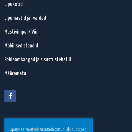
Lipukotid
Lipumastid ja -vardad
Mastivimpel / Viir
Mobiilsed stendid
Reklaamkangad ja sisustustekstiil
Määramata
Liputehas kavatseb kasutada teatud liiki küpsiseid,