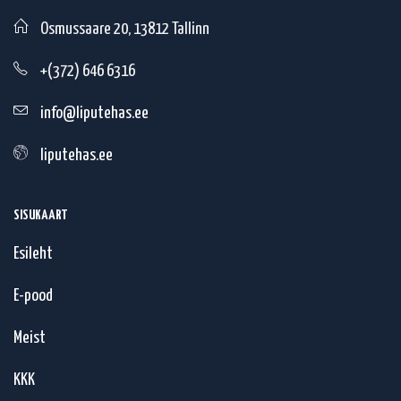
Osmussaare 20, 13812 Tallinn
+(372) 646 6316
info@liputehas.ee
liputehas.ee
SISUKAART
Esileht
E-pood
Meist
KKK