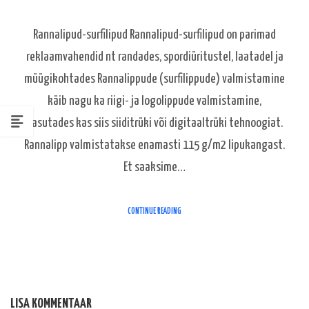
Rannalipud-surfilipud Rannalipud-surfilipud on parimad
reklaamvahendid nt randades, spordiüritustel, laatadel ja
müügikohtades Rannalippude (surfilippude) valmistamine
käib nagu ka riigi- ja logolippude valmistamine,
kasutades kas siis siiditrüki või digitaaltrüki tehnoogiat.
Rannalipp valmistatakse enamasti 115 g/m2 lipukangast.
Et saaksime…
CONTINUE READING
LISA KOMMENTAAR